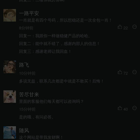
一路平安
一肖就是有四个号码，所以想稳还是一次全包一肖！
8分钟前
22
回复一：我跟你一样做稳健产品的哈哈。
回复二：能中就不错了，感谢内部人的信息！
回复三：感谢老师让我回血！
路飞
10分钟前
72
多说无益，联系几次都是中就是不敢买！后悔！
苦尽甘来
里面的客服他们每天都可以咨询吗？
15分钟前
40
是的哦，有问必答。
随风
这个网站是带我发财啊！