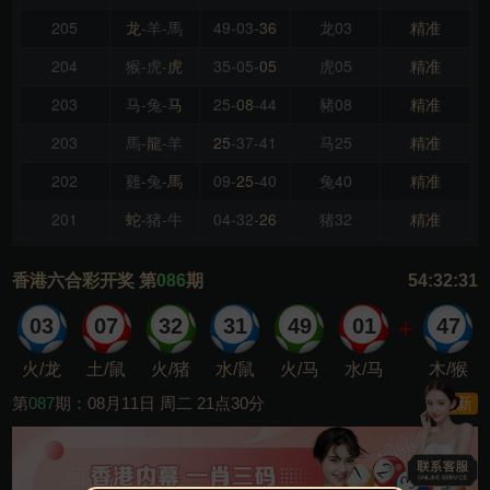
205
龙
-羊-馬
49-03-
36
龙03
精准
204
猴-虎-
虎
35-05-
05
虎05
精准
203
马-兔-
马
25-
08
-44
豬08
精准
203
馬-
龍
-羊
25
-37-41
马25
精准
202
雞-兔-
馬
09-
25
-40
兔40
精准
201
蛇
-猪-牛
04-32-
26
猪32
精准