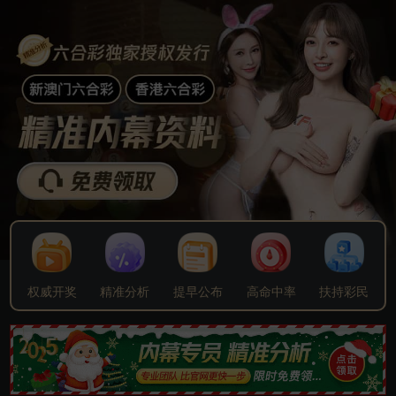
权威开奖
精准分析
提早公布
高命中率
扶持彩民