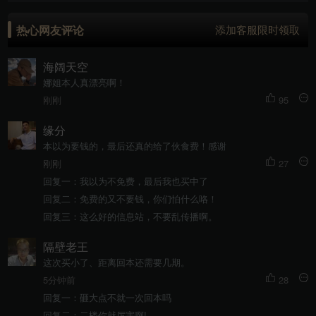
热心网友评论
添加客服限时领取
海阔天空
娜姐本人真漂亮啊！
刚刚
95
缘分
本以为要钱的，最后还真的给了伙食费！感谢
刚刚
27
回复一：我以为不免费，最后我也买中了
回复二：免费的又不要钱，你们怕什么咯！
回复三：这么好的信息站，不要乱传播啊。
隔壁老王
这次买小了、距离回本还需要几期。
5分钟前
28
回复一：砸大点不就一次回本吗
回复二：二楼你就厉害啊!