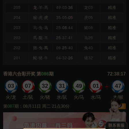
205
龙
-羊-馬
49-03-
36
龙03
精准
204
猴-虎-
虎
35-05-
05
虎05
精准
203
马-兔-
马
25-
08
-44
豬08
精准
203
馬-
龍
-羊
25
-37-41
马25
精准
202
雞-兔-
馬
09-
25
-40
兔40
精准
201
蛇
-猪-牛
04-32-
26
猪32
精准