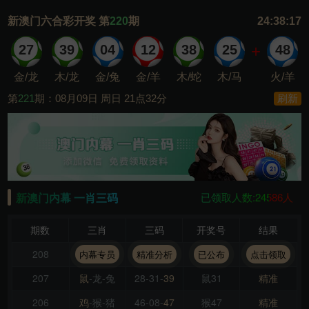
新澳门内幕 一肖三码
已领取人数:24586人
期数
三肖
三码
开奖号
结果
208
内幕专员
精准分析
已公布
点击领取
207
鼠
-龙-兔
28-31-
39
鼠31
精准
206
鸡
-猴-猪
46-08-
47
猴47
精准