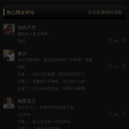
热心网友评论
添加客服限时领取
海阔天空
娜姐本人真漂亮啊！
刚刚
95
缘分
本以为要钱的，最后还真的给了伙食费！感谢
刚刚
27
回复一：我以为不免费，最后我也买中了
回复二：免费的又不要钱，你们怕什么咯！
回复三：这么好的信息站，不要乱传播啊。
隔壁老王
这次买小了、距离回本还需要几期。
5分钟前
28
回复一：砸大点不就一次回本吗
回复二：二楼你就厉害啊!