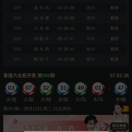
205
龙
-羊-馬
49-03-
36
龙03
精准
204
猴-虎-
虎
35-05-
05
虎05
精准
203
马-兔-
马
25-
08
-44
豬08
精准
203
馬-
龍
-羊
25
-37-41
马25
精准
202
雞-兔-
馬
09-
25
-40
兔40
精准
201
蛇
-猪-牛
04-32-
26
猪32
精准