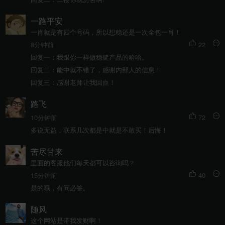
一路平安
一肖就是有四个号码，所以想稳还是一次全包一肖！
8分钟前
22
回复一：我跟你一样做稳健产品的哈哈。
回复二：能中就不错了，感谢内部人的信息！
回复三：感谢老师让我回血！
路飞
10分钟前
72
多说无益，联系几次都是中就是不敢买！后悔！
苦尽甘来
里面的客服他们每天都可以咨询吗？
15分钟前
40
是的哦，有问必答。
随风
这个网站是带我发财啊！